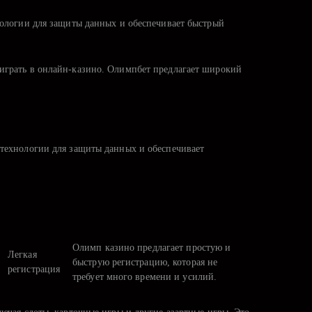
нологии для защиты данных и обеспечивает быстрый
 играть в онлайн-казино. Олимпбет предлагает широкий
 технологии для защиты данных и обеспечивает
Олимп казино предлагает простую и
Легкая
быструю регистрацию, которая не
регистрация
требует много времени и усилий.