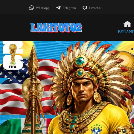
Whatsapp
Telegram
Livechat
BERAN