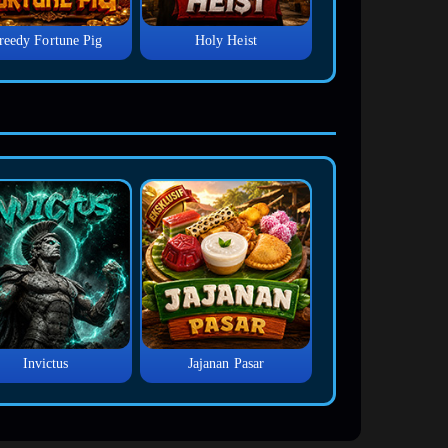
reedy Fortune Pig
Holy Heist
Invictus
Jajanan Pasar