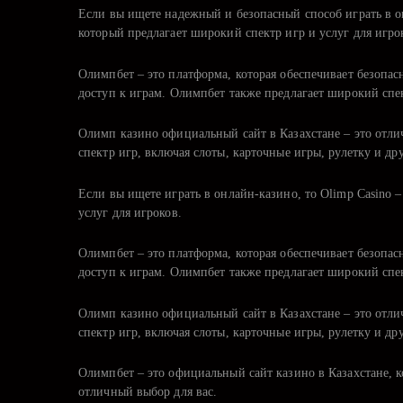
Если вы ищете надежный и безопасный способ играть в 
который предлагает широкий спектр игр и услуг для игро
Олимпбет – это платформа, которая обеспечивает безопа
доступ к играм. Олимпбет также предлагает широкий спе
Олимп казино официальный сайт в Казахстане – это отли
спектр игр, включая слоты, карточные игры, рулетку и др
Если вы ищете играть в онлайн-казино, то Olimp Casino 
услуг для игроков.
Олимпбет – это платформа, которая обеспечивает безопа
доступ к играм. Олимпбет также предлагает широкий спе
Олимп казино официальный сайт в Казахстане – это отли
спектр игр, включая слоты, карточные игры, рулетку и др
Олимпбет – это официальный сайт казино в Казахстане, к
отличный выбор для вас.