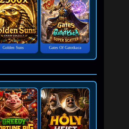
Golden Suns
Gates Of Gatotkaca