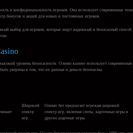
сность и конфиденциальность игроков. Она использует современные тех
ктр бонусов и акций для новых и постоянных игроков.
чный выбор для игроков, которые ищут надежный и безопасный способ
угие.
asino
 высокий уровень безопасности. Олимп казино использует современные
 быть уверены в том, что их данные и деньги безопасны.
Широкий
Олимп бет предлагает игрокам широкий
чивает
спектр
спектр игр, включая слоты, карточные игры и
игр
другие азартные игры.