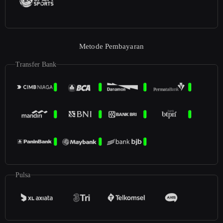
Metode Pembayaran
Transfer Bank
Pulsa