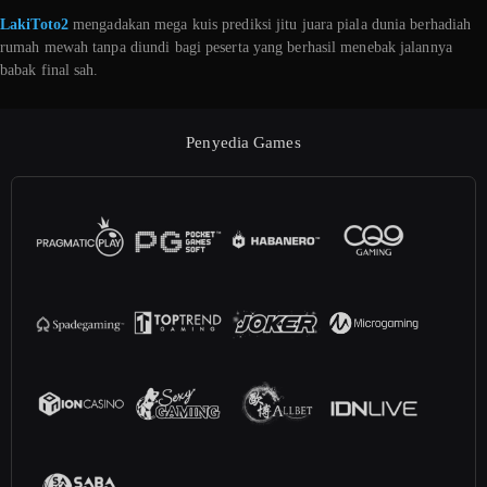
LakiToto2
mengadakan mega kuis prediksi jitu juara piala dunia berhadiah
rumah mewah tanpa diundi bagi peserta yang berhasil menebak jalannya
babak final sah.
Penyedia Games