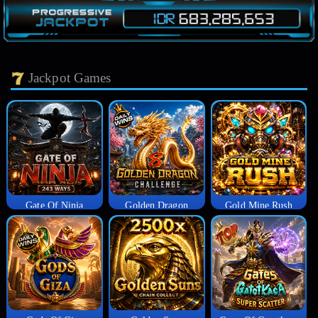
Jackpot Games
Gate Of Ninja
Golden Dragon
Gold Mine Rush