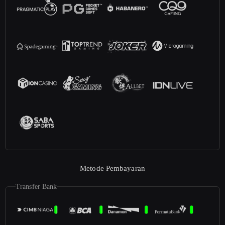
Metode Pembayaran
Transfer Bank