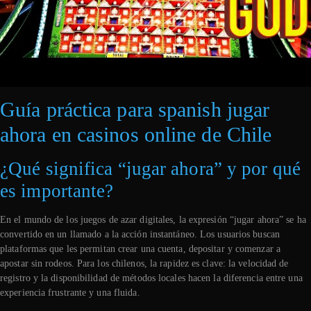
Guía práctica para spanish jugar
ahora en casinos online de Chile
¿Qué significa “jugar ahora” y por qué
es importante?
En el mundo de los juegos de azar digitales, la expresión “jugar ahora” se ha
convertido en un llamado a la acción instantáneo. Los usuarios buscan
plataformas que les permitan crear una cuenta, depositar y comenzar a
apostar sin rodeos. Para los chilenos, la rapidez es clave: la velocidad de
registro y la disponibilidad de métodos locales hacen la diferencia entre una
experiencia frustrante y una fluida.