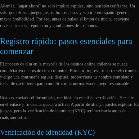
Además, “jugar ahora” no solo implica rapidez, sino también confianza. Un
sitio que ofrezca juegos justos, bonos claros y soporte en español genera
mayor credibilidad. Por eso, antes de pulsar el botón de inicio, conviene
revisar licencia, reputación y condiciones de los bonos.
Registro rápido: pasos esenciales para
comenzar
El proceso de alta en la mayoría de los casinos online chilenos se puede
completar en menos de cinco minutos. Primero, ingresa tu correo electrónico
y elige una contraseña segura; después, proporciona tu nombre completo y
fecha de nacimiento para cumplir con la normativa de juego responsable.
Una vez enviado el formulario, recibirás un email de verificación. Haz clic
en el enlace y tu cuenta quedará activa. A partir de ahí, ya puedes explorar lo
juegos, pero la verificación de identidad (KYC) será necesaria antes de
cualquier retiro.
Verificación de identidad (KYC)