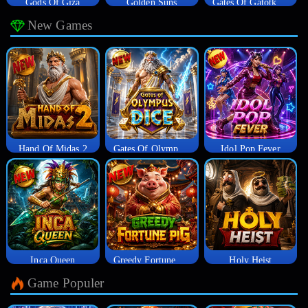
Gods Of Giza
Golden Suns
Gates Of Gatotkaca
New Games
Hand Of Midas 2
Gates Of Olympus 1000
Idol Pop Fever
Inca Queen
Greedy Fortune Pig
Holy Heist
Game Populer