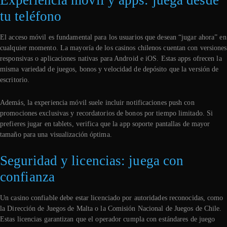
tu teléfono
El acceso móvil es fundamental para los usuarios que desean “jugar ahora” en
cualquier momento. La mayoría de los casinos chilenos cuentan con versiones
responsivas o aplicaciones nativas para Android e iOS. Estas apps ofrecen la
misma variedad de juegos, bonos y velocidad de depósito que la versión de
escritorio.
Además, la experiencia móvil suele incluir notificaciones push con
promociones exclusivas y recordatorios de bonos por tiempo limitado. Si
prefieres jugar en tablets, verifica que la app soporte pantallas de mayor
tamaño para una visualización óptima.
Seguridad y licencias: juega con
confianza
Un casino confiable debe estar licenciado por autoridades reconocidas, como
la Dirección de Juegos de Malta o la Comisión Nacional de Juegos de Chile.
Estas licencias garantizan que el operador cumpla con estándares de juego