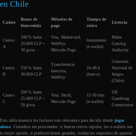
en Chile
Bonos de
Métodos de
Tiempo de
Casino
Licencia
bienvenida
pago
retiro
100 % hasta
Visa, Mastercard,
Malta
Casino
Instantáneo
20.000 CLP +
WebPay,
Gaming
A
(e-wallet)
30 giros
Mercado Pago
Authority
Comisión
Transferencia
Casino
150 % hasta
24‑48 h
Nacional de
bancaria,
B
30.000 CLP
(banco)
Juegos
WebPay
(Chile)
200 % hasta
UK
Casino
Visa, Skrill,
15‑30 min
25.000 CLP +
Gambling
C
Mercado Pago
(e-wallet)
50 giros
Commission
Esta tabla muestra los factores más relevantes para decidir dónde
jugar
ahora
. Considera tus prioridades: si buscas retiros rápidos, los e‑wallets son
la mejor opción; si prefieres bonos grandes, evalúa los requisitos de apuesta