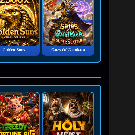
Golden Suns
Gates Of Gatotkaca