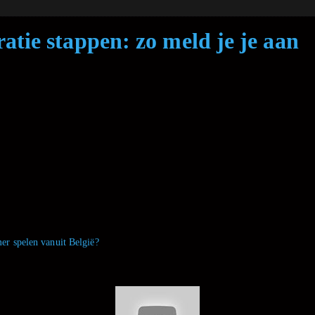
ratie stappen: zo meld je je aan
r spelen vanuit België?