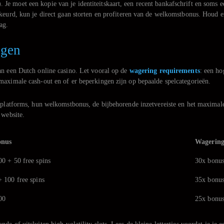
Je moet een kopie van je identiteitskaart, een recent bankafschrift en soms
keurd, kun je direct gaan storten en profiteren van de welkomstbonus. Houd er
ag.
ngen
an een Dutch online casino. Let vooral op de
wagering requirements
: een ho
maximale cash‑out en of er beperkingen zijn op bepaalde spelcategorieën.
e platforms, hun welkomstbonus, de bijbehorende inzetvereiste en het maximal
 website.
onus
Wagerin
0 + 50 free spins
30x bonu
 100 free spins
35x bonu
00
25x bonu