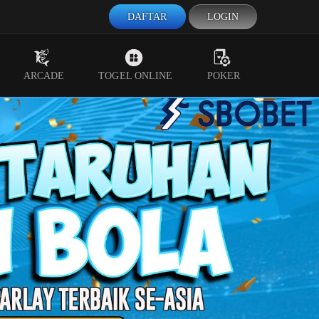
DAFTAR
LOGIN
ARCADE
TOGEL ONLINE
POKER