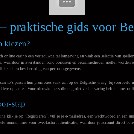
– praktische gids voor Be
o kiezen?
h online casino een vertrouwde taalomgeving en vaak een selectie van spellen
jn, waardoor misverstanden rond bonussen en betaalmethoden sneller worden op
erlijk spel en bescherming van persoonsgegevens.
casino’s passen hun promoties vaak aan op de Belgische vraag, bijvoorbeeld m
nellere opnames. Voor nieuwkomers die nog niet veel ervaring hebben met onlin
oor‑stap
ina klik je op “Registreren”, vul je je e‑mailadres, een wachtwoord en een uni
telefoonnummer voor tweefactorauthenticatie, waardoor je account direct beter