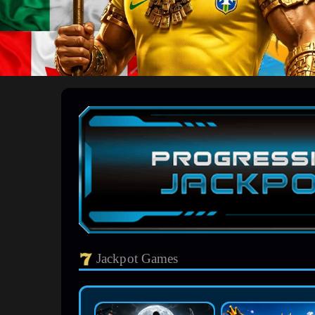
Jackpot Games