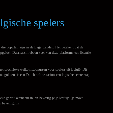
lgische spelers
 die populair zijn in de Lage Landen. Het betekent dat de
gelost. Daarnaast hebben veel van deze platforms een licentie
et specifieke welkomstbonussen voor spelers uit België. Dit
e gokken, is een Dutch online casino een logische eerste stap.
eke gebruikersnaam in, en bevestig je je leeftijd (je moet
 beveiligd is.