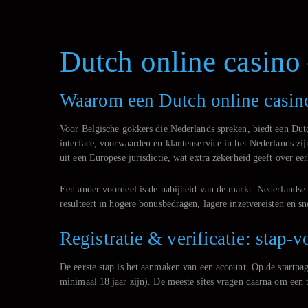
Dutch online casino 
Waarom een Dutch online casin
Voor Belgische gokkers die Nederlands spreken, biedt een Dutc
interface, voorwaarden en klantenservice in het Nederlands zi
uit een Europese jurisdictie, wat extra zekerheid geeft over e
Een ander voordeel is de nabijheid van de markt: Nederlandse 
resulteert in hogere bonusbedragen, lagere inzetvereisten en s
Registratie & verificatie: stap‑v
De eerste stap is het aanmaken van een account. Op de startpag
minimaal 18 jaar zijn). De meeste sites vragen daarna om een 