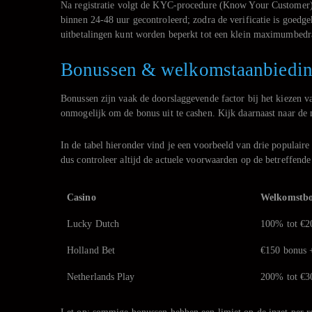
Na registratie volgt de KYC‑procedure (Know Your Customer). 
binnen 24‑48 uur gecontroleerd; zodra de verificatie is goedge
uitbetalingen kunt worden beperkt tot een klein maximumbedr
Bonussen & welkomstaanbiedi
Bonussen zijn vaak de doorslaggevende factor bij het kiezen v
onmogelijk om de bonus uit te cashen. Kijk daarnaast naar de 
In de tabel hieronder vind je een voorbeeld van drie populair
dus controleer altijd de actuele voorwaarden op de betreffende
Casino
Welkomstb
Lucky Dutch
100% tot €20
Holland Bet
€150 bonus +
Netherlands Play
200% tot €3