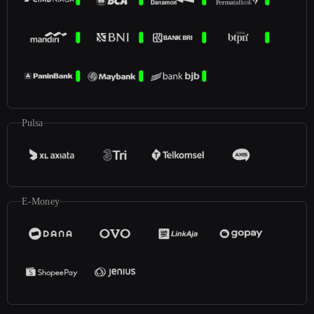
Pulsa
E-Money