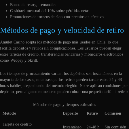
Bonos de recarga semanales.
Cashback mensual del 10% sobre pérdidas netas.
Promociones de torneos de slots con premios en efectivo.
Métodos de pago y velocidad de retiro
Amulet Casino acepta los métodos de pago más usados en Chile, lo que
facilita depósitos y retiros sin complicaciones. Los usuarios pueden elegir
entre tarjetas de crédito, transferencias bancarias y monederos electrónicos
como Webpay y Skrill.
Los tiempos de procesamiento varían: los depósitos son instantáneos en la
mayoría de los casos, mientras que los retiros pueden tardar entre 24 y 48
horas hábiles, dependiendo del método elegido. No se aplican comisiones por
depósito, pero algunos monederos pueden cobrar una pequeña tarifa al retirar.
Métodos de pago y tiempos estimados
Método
Depósito
Retiro
Comisión
Tarjeta de crédito
Instantáneo
24‑48 h
Sin comisión