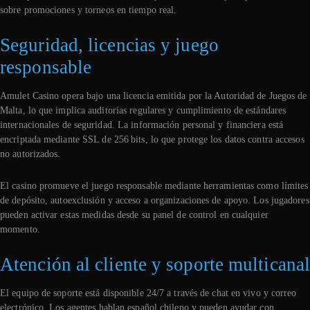
sobre promociones y torneos en tiempo real.
Seguridad, licencias y juego
responsable
Amulet Casino opera bajo una licencia emitida por la Autoridad de Juegos de
Malta, lo que implica auditorías regulares y cumplimiento de estándares
internacionales de seguridad. La información personal y financiera está
encriptada mediante SSL de 256 bits, lo que protege los datos contra accesos
no autorizados.
El casino promueve el juego responsable mediante herramientas como límites
de depósito, autoexclusión y acceso a organizaciones de apoyo. Los jugadores
pueden activar estas medidas desde su panel de control en cualquier
momento.
Atención al cliente y soporte multicanal
El equipo de soporte está disponible 24/7 a través de chat en vivo y correo
electrónico. Los agentes hablan español chileno y pueden ayudar con