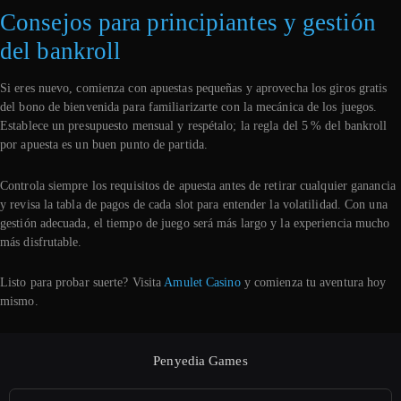
Consejos para principiantes y gestión
del bankroll
Si eres nuevo, comienza con apuestas pequeñas y aprovecha los giros gratis
del bono de bienvenida para familiarizarte con la mecánica de los juegos.
Establece un presupuesto mensual y respétalo; la regla del 5 % del bankroll
por apuesta es un buen punto de partida.
Controla siempre los requisitos de apuesta antes de retirar cualquier ganancia
y revisa la tabla de pagos de cada slot para entender la volatilidad. Con una
gestión adecuada, el tiempo de juego será más largo y la experiencia mucho
más disfrutable.
Listo para probar suerte? Visita
Amulet Casino
y comienza tu aventura hoy
mismo.
Penyedia Games