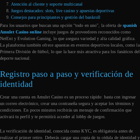
Atención al cliente y soporte multicanal
Juegos destacados: slots, live casino y apuestas deportivas
Consejos para principiantes y gestión del bankroll
Para los usuarios que buscan una opción “todo en uno”, la oferta de
spanish
Amulet Casino online
incluye juegos de proveedores reconocidos como
NetEnt y Evolution Gaming, lo que asegura variedad y alta calidad gráfica.
La plataforma también ofrece apuestas en eventos deportivos locales, como la
Primera División de fútbol, lo que la hace más atractiva para los fanáticos del
deporte nacional.
Registro paso a paso y verificación de
identidad
Crear una cuenta en Amulet Casino es un proceso rápido: basta con ingresar
un correo electrónico, crear una contraseña segura y aceptar los términos y
condiciones. En pocos minutos recibirás un mensaje de confirmación que
activará tu perfil y te permitirá acceder al lobby de juegos.
La verificación de identidad, conocida como KYC, es obligatoria antes de
realizar el primer retiro. Deberás cargar una copia de tu cédula de identidad y