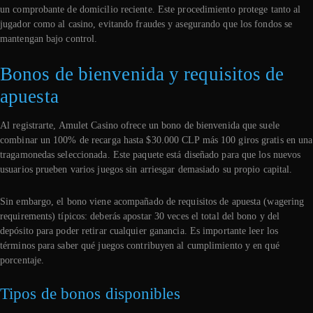
un comprobante de domicilio reciente. Este procedimiento protege tanto al
jugador como al casino, evitando fraudes y asegurando que los fondos se
mantengan bajo control.
Bonos de bienvenida y requisitos de
apuesta
Al registrarte, Amulet Casino ofrece un bono de bienvenida que suele
combinar un 100% de recarga hasta $30.000 CLP más 100 giros gratis en una
tragamonedas seleccionada. Este paquete está diseñado para que los nuevos
usuarios prueben varios juegos sin arriesgar demasiado su propio capital.
Sin embargo, el bono viene acompañado de requisitos de apuesta (wagering
requirements) típicos: deberás apostar 30 veces el total del bono y del
depósito para poder retirar cualquier ganancia. Es importante leer los
términos para saber qué juegos contribuyen al cumplimiento y en qué
porcentaje.
Tipos de bonos disponibles