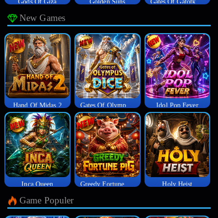
Gods Of Giza
Golden Suns
Gates Of Gatotkaca
New Games
Hand Of Midas 2
Gates Of Olympus 1000
Idol Pop Fever
Inca Queen
Greedy Fortune Pig
Holy Heist
Game Populer